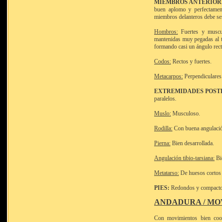
MIEMBROS ANTERIOR
buen aplomo y perfectament
miembros delanteros debe ser
Hombros:
Fuertes y muscul
mantenidas muy pegadas al tó
formando casi un ángulo rect
Codos:
Rectos y fuertes.
Metacarpos:
Perpendiculares
EXTREMIDADES POST
paralelos.
Muslo:
Musculoso.
Rodilla:
Con buena angulaci
Pierna:
Bien desarrollada.
Angulación tibio-tarsiana:
Bi
Metatarso:
De huesos cortos y
PIES:
Redondos y compactos
ANDADURA / MO
Con movimientos bien coor