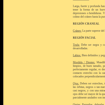
Larga, fuerte y profunda hast
tener la forma de un huevo
depresiones o hendiduras. Vi
colmo del cráneo hasta la pun
REGIÓN CRANEAL
Cráneo:
La parte superor del 
REGIÓN FACIAL
Trufa:
Debe ser negra y cur
desarrolladas.
Labios:
Bien definidos y peg
Mordida / Dientes:
Mandíbul
limpios, de buen tamaño, pe
perfectamente regular, es dec
contacto estrecho con la car
colocados perpendicularment
Ojos:
Deben ser estrechos, t
las órbitas, negros o tan ma
casi negros, y con una mirad
ojos debe ser mayor de la que
parcialmente azulados son in
Orejas:
Pequeñas, delgadas y