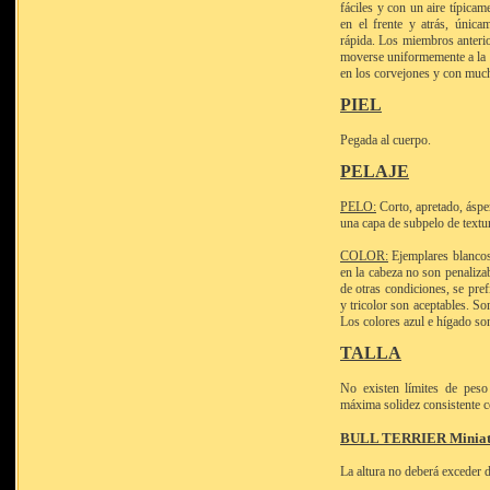
fáciles y con un aire típicam
en el frente y atrás, únic
rápida. Los miembros anterio
moverse uniformemente a la al
en los corvejones y con muc
PIEL
Pegada al cuerpo.
PELAJE
PELO:
Corto, apretado, ásper
una capa de subpelo de textu
COLOR:
Ejemplares blancos
en la cabeza no son penaliza
de otras condiciones, se pref
y tricolor son aceptables. So
Los colores azul e hígado so
TALLA
No existen límites de peso
máxima solidez consistente c
BULL TERRIER Miniat
La altura no deberá exceder 