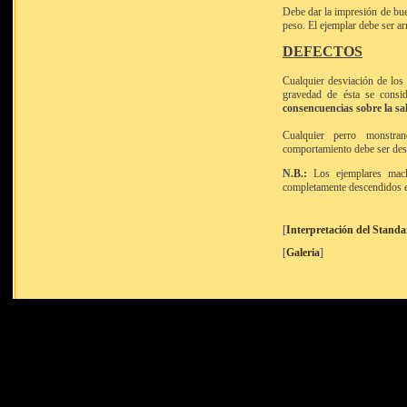
Debe dar la impresión de bue
peso. El ejemplar debe ser 
DEFECTOS
Cualquier desviación de los 
gravedad de ésta se consi
consencuencias sobre la sal
Cualquier perro monstra
comportamiento debe ser desc
N.B.:
Los ejemplares macho
completamente descendidos e
[
Interpretación del Stand
[
Galeria
]