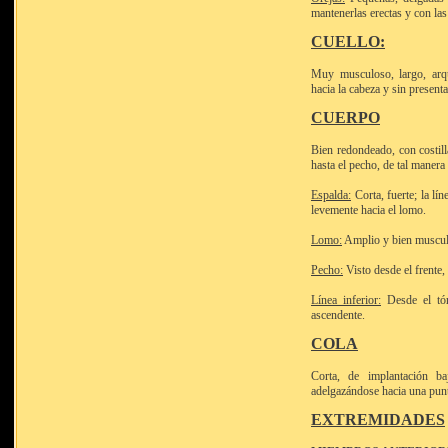
mantenerlas erectas y con las
CUELLO:
Muy musculoso, largo, arq
hacia la cabeza y sin present
CUERPO
Bien redondeado, con costill
hasta el pecho, de tal manera
Espalda:
Corta, fuerte; la lí
levemente hacia el lomo.
Lomo:
Amplio y bien muscul
Pecho:
Visto desde el frente,
Línea inferior:
Desde el tór
ascendente.
COLA
Corta, de implantación b
adelgazándose hacia una punt
EXTREMIDADES