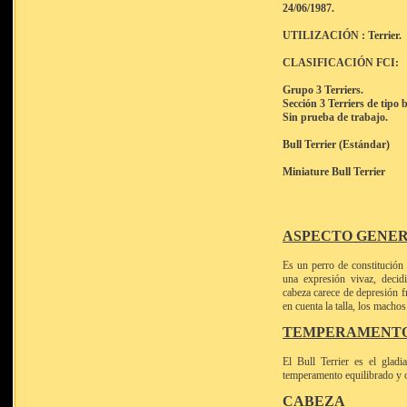
24/06/1987.
UTILIZACIÓN : Terrier.
CLASIFICACIÓN FCI:
Grupo 3 Terriers.
Sección 3 Terriers de tipo b
Sin prueba de trabajo.
Bull Terrier (Estándar)
Miniature Bull Terrier
ASPECTO GENER
Es un perro de constitución
una expresión vivaz, decidi
cabeza carece de depresión f
en cuenta la talla, los mach
TEMPERAMENTO
El Bull Terrier es el glad
temperamento equilibrado y o
CABEZA